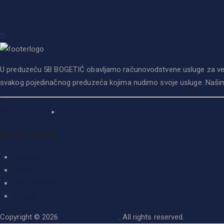
+382 67 673 895
U preduzeću 5B BOGETIĆ obavljamo računovodstvene usluge za velika
svakog pojedinačnog preduzeća kojima nudimo svoje usluge. Našim k
Social Share:
Korisni linkovi
O nama
Usluge
Ljudi i karijere
Kontakt
Copyright © 2026
MasterMind P&M
. All rights reserved.