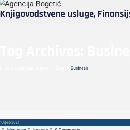
Knjigovodstvene usluge, Finansijs
Tag Archives:
Busine
Home
Agencija Bogetić
/
Blog
/
Business
10
феб
2021
Categories
Author