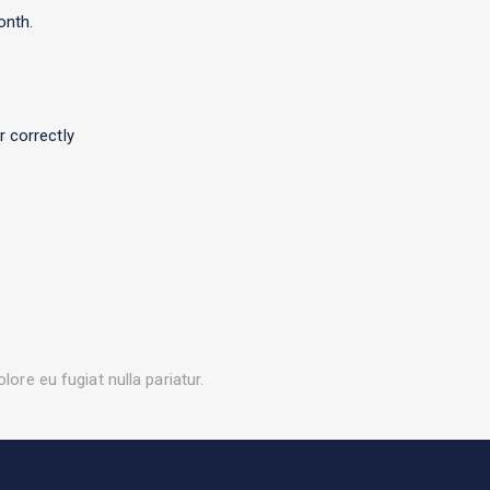
onth.
 correctly
lore eu fugiat nulla pariatur.