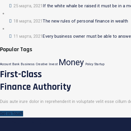
25 марта, 2021
If the white whale be raised it must be in a m
18 марта, 2021
The new rules of personal finance in wealth
11 марта, 2021
Every business owner must be able to answer
Popular Tags
Money
Account
Bank
Business
Creative
Invest
Policy
Startup
First-Class
Finance Authority
Duis aute irure dolor in reprehenderit in voluptate velit esse cillum do
Get in Touch
Pozovite nas: Office