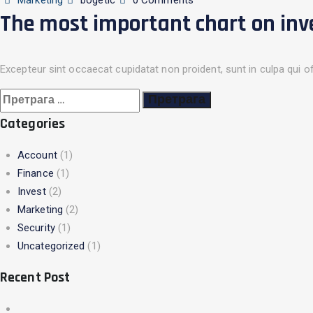
Marketing
bogetic
0 Comments
The most important chart on inves
Excepteur sint occaecat cupidatat non proident, sunt in culpa qui o
Претрага
за:
Categories
Account
(1)
Finance
(1)
Invest
(2)
Marketing
(2)
Security
(1)
Uncategorized
(1)
Recent Post