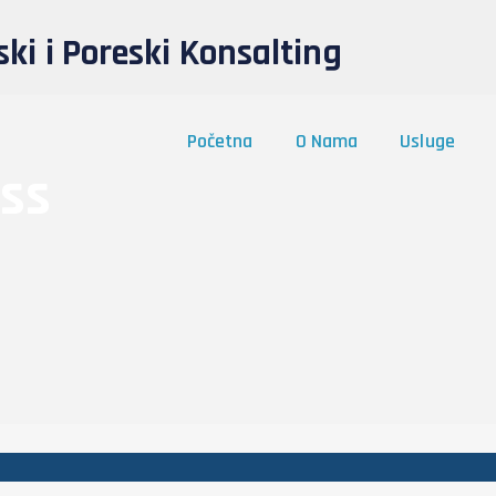
ki i Poreski Konsalting
Početna
O Nama
Usluge
ss