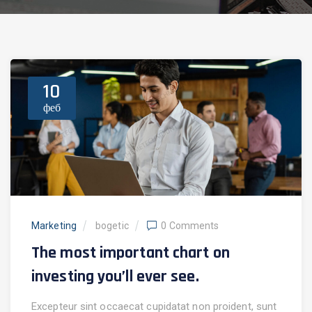
10
феб
Marketing
bogetic
0 Comments
The most important chart on
investing you’ll ever see.
Excepteur sint occaecat cupidatat non proident, sunt